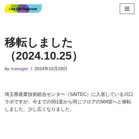
コ
ン
テ
移転しました
ン
ツ
（2024.10.25）
へ
ス
キ
by
manager
2024年10月28日
ッ
プ
埼玉県産業技術総合センター（SAITEC）に入居している川口
ラボですが、今までの551室から同じフロアの504室へと移転
しました。少し広くなりました。