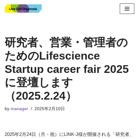
コ
ン
テ
研究者、営業・管理者の
ン
ツ
ためのLifescience
へ
ス
Startup career fair 2025
キ
ッ
に登壇します
プ
（2025.2.24）
by
manager
2025年2月10日
2025年2月24日（月・祝）にLINK-J様が開催される「研究者、